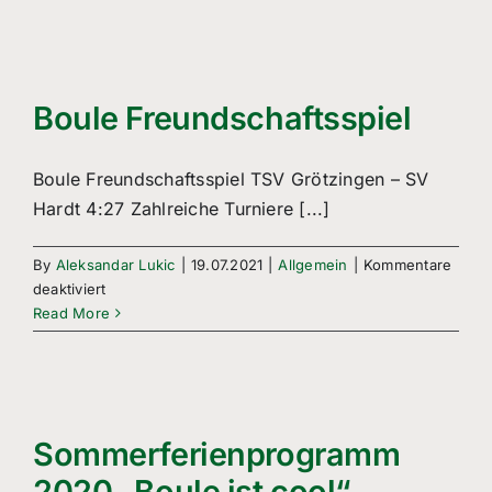
der
Stadt
Aichtal
„Boule
ist
Boule Freundschaftsspiel
cool“
Boule Freundschaftsspiel TSV Grötzingen – SV
Hardt 4:27 Zahlreiche Turniere [...]
By
Aleksandar Lukic
|
19.07.2021
|
Allgemein
|
Kommentare
für
deaktiviert
Boule
Read More
Freundschaftsspiel
Sommerferienprogramm
2020 „Boule ist cool“