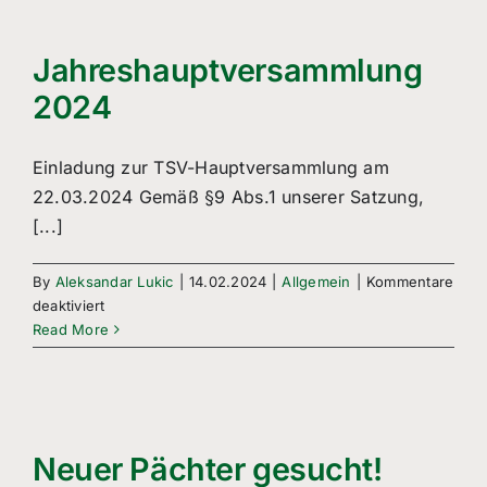
Freizeitsport
Boule
Jahreshauptversammlung
2024
Leichtathletik
Einladung zur TSV-Hauptversammlung am
Breitensport
22.03.2024 Gemäß §9 Abs.1 unserer Satzung,
[...]
Über Uns
Mitgliedschaft
By
Aleksandar Lukic
|
14.02.2024
|
Allgemein
|
Kommentare
für
deaktiviert
Jahreshauptversammlung
Read More
2024
Neuer Pächter gesucht!