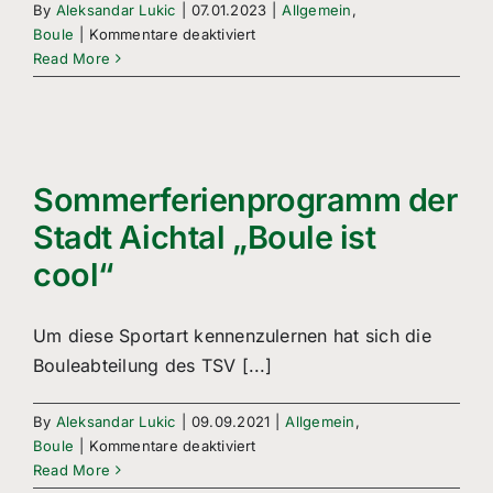
By
Aleksandar Lukic
|
07.01.2023
|
Allgemein
,
für
Boule
|
Kommentare deaktiviert
Impressionen
Read More
vom
Neujahrsboule
2023
Sommerferienprogramm der
Stadt Aichtal „Boule ist
cool“
Um diese Sportart kennenzulernen hat sich die
Bouleabteilung des TSV [...]
By
Aleksandar Lukic
|
09.09.2021
|
Allgemein
,
für
Boule
|
Kommentare deaktiviert
Sommerferienprogramm
Read More