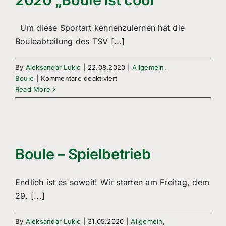
Um diese Sportart kennenzulernen hat die
Bouleabteilung des TSV [...]
By
Aleksandar Lukic
|
22.08.2020
|
Allgemein
,
für
Boule
|
Kommentare deaktiviert
Sommerferienprogramm
Read More
2020
„Boule
ist
cool“
Boule – Spielbetrieb
Endlich ist es soweit! Wir starten am Freitag, dem
29. [...]
By
Aleksandar Lukic
|
31.05.2020
|
Allgemein
,