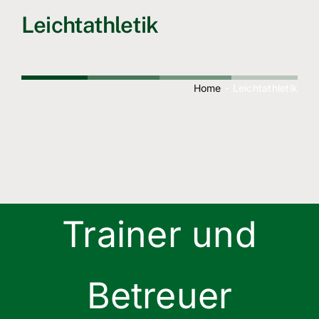
Freizeitsport
Leichtathletik
Boule
Leichtathletik
Home
Leichtathletik
Breitensport
Über Uns
Mitgliedschaft
Trainer und
Betreuer