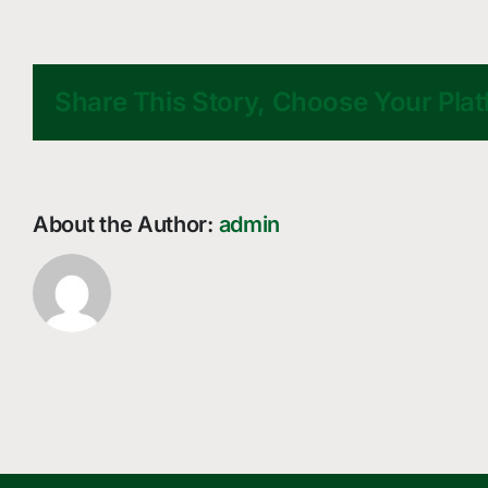
Roland
Hunger
Share This Story, Choose Your Plat
About the Author:
admin