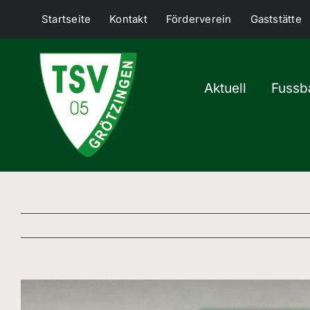
Skip
Startseite
Kontakt
Förderverein
Gaststätte
to
content
Aktuell
Fussba
View
Larger