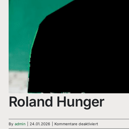
Roland Hunger
für
By
admin
|
24.01.2026
|
Kommentare deaktiviert