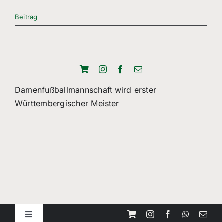
Freizeitsport
Beitrag
Boule
Leichtathletik
Breitensport
Damenfußballmannschaft wird erster
Württembergischer Meister
Über Uns
Mitgliedschaft
Toggle