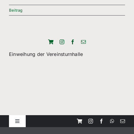
Freizeitsport
Beitrag
Boule
Leichtathletik
Breitensport
Einweihung der Vereinsturnhalle
Über Uns
Mitgliedschaft
Toggle
Navigation