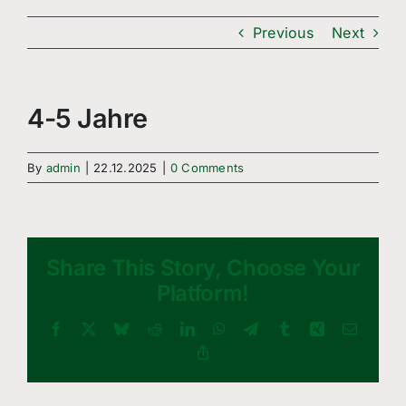
Freizeitsport
Previous
Next
Boule
Leichtathletik
4-5 Jahre
Breitensport
By
admin
|
22.12.2025
|
0 Comments
Über Uns
Mitgliedschaft
Share This Story, Choose Your
Platform!
Facebook
X
Bluesky
Reddit
LinkedIn
WhatsApp
Telegram
Tumblr
Xing
Email
Copy
Link