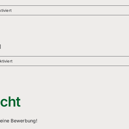
für
iviert
Bundesfreiwilligendienst
]
für
tiviert
cht
Deine Bewerbung!