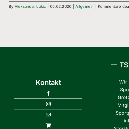
By
Aleksandar Lukic
|
05.02.2020
|
Allgemein
|
Kommentare deak
TS
Kontakt
Wir 
Spor
Gröt
Mitg
Sport
in
Alters