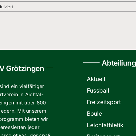
für
tiviert
BFD’ler
2020
gesucht
Abteiliun
V Grötzingen
Aktuell
sind ein vielfältiger
Fussball
tverein in Aichtal-
Freizeitsport
zingen mit über 800
liedern. Mit unserem
Boule
programm bieten wir
Leichtathletik
teressierten jeder
klasse etwas, der spaß