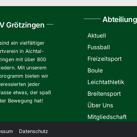
Abteiliun
V Grötzingen
Aktuell
sind ein vielfältiger
Fussball
tverein in Aichtal-
Freizeitsport
zingen mit über 800
liedern. Mit unserem
Boule
programm bieten wir
Leichtathletik
teressierten jeder
klasse etwas, der spaß
Breitensport
der Bewegung hat!
Über Uns
Mitgliedschaft
essum
Datenschutz