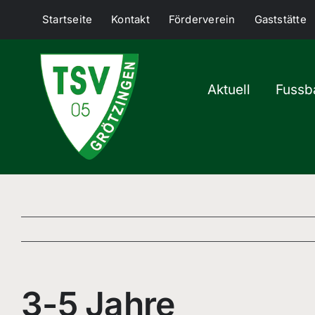
Skip
Startseite
Kontakt
Förderverein
Gaststätte
to
content
Aktuell
Fussba
3-5 Jahre