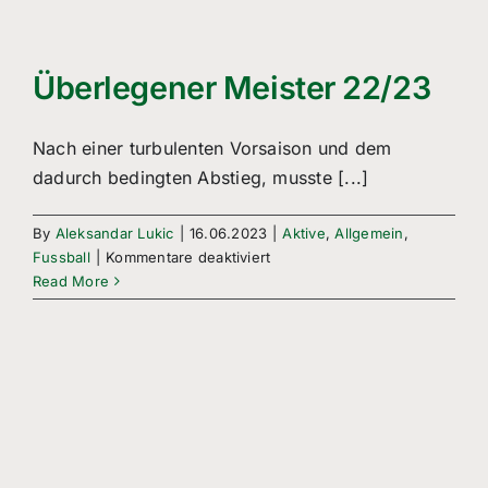
Teams!
Überlegener Meister 22/23
Nach einer turbulenten Vorsaison und dem
dadurch bedingten Abstieg, musste [...]
By
Aleksandar Lukic
|
16.06.2023
|
Aktive
,
Allgemein
,
für
Fussball
|
Kommentare deaktiviert
Überlegener
Read More
Meister
22/23