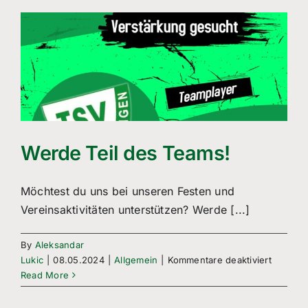
Freizeitsport
Boule
Leichtathletik
Breitensport
Über Uns
Werde Teil des Teams!
Mitgliedschaft
Möchtest du uns bei unseren Festen und
Vereinsaktivitäten unterstützen? Werde [...]
By
Aleksandar
für
Lukic
|
08.05.2024
|
Allgemein
|
Kommentare deaktiviert
Werde
Read More
Teil
des