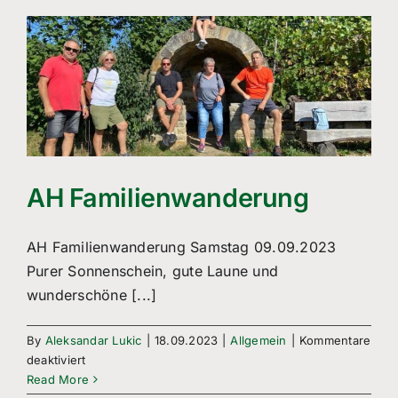
Freizeitsport
Boule
Leichtathletik
Breitensport
Über Uns
AH Familienwanderung
Mitgliedschaft
AH Familienwanderung Samstag 09.09.2023
Purer Sonnenschein, gute Laune und
wunderschöne [...]
By
Aleksandar Lukic
|
18.09.2023
|
Allgemein
|
Kommentare
für
deaktiviert
AH
Read More
Familienwanderung