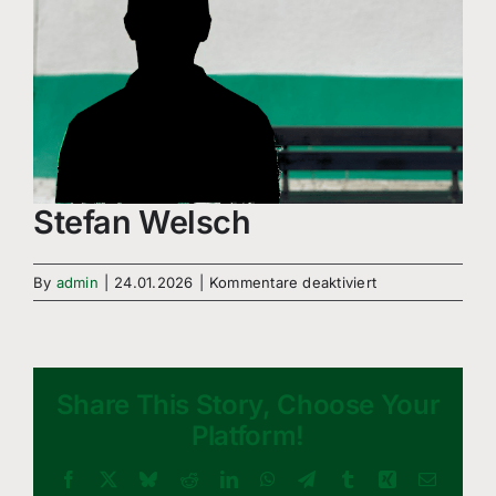
Stefan Welsch
für
By
admin
|
24.01.2026
|
Kommentare deaktiviert
Stefan
Welsch
Share This Story, Choose Your
Platform!
Facebook
X
Bluesky
Reddit
LinkedIn
WhatsApp
Telegram
Tumblr
Xing
Email