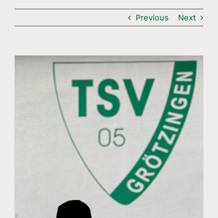
Freizeitsport
Previous
Next
Boule
Leichtathletik
View
Larger
Breitensport
Image
Über Uns
Mitgliedschaft