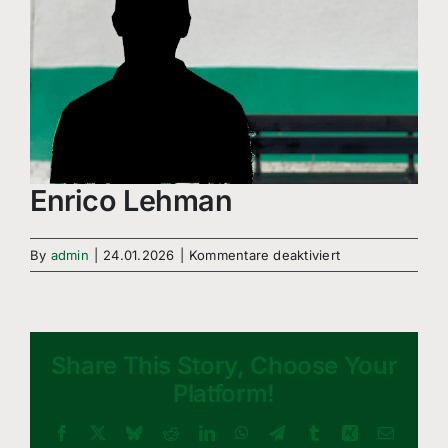
Enrico Lehman
für
By
admin
|
24.01.2026
|
Kommentare deaktiviert
Enrico
Lehman
Share This Story, Choose Your
Platform!
Facebook
X
Bluesky
Reddit
LinkedIn
WhatsApp
Telegram
Tumblr
Xing
Email