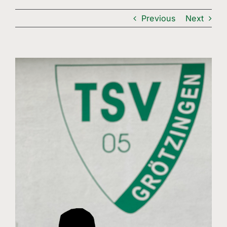
Freizeitsport
Previous
Next
Boule
Leichtathletik
View
Larger
Breitensport
Image
Über Uns
Mitgliedschaft