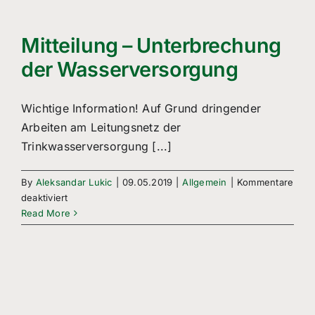
Freizeitsport
Boule
Mitteilung – Unterbrechung
der Wasserversorgung
Leichtathletik
Wichtige Information! Auf Grund dringender
Breitensport
Arbeiten am Leitungsnetz der
Trinkwasserversorgung [...]
Über Uns
Mitgliedschaft
By
Aleksandar Lukic
|
09.05.2019
|
Allgemein
|
Kommentare
für
deaktiviert
Mitteilung
Read More
–
Unterbrechung
der
Wasserversorgung