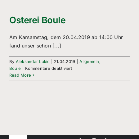
Freizeitsport
Boule
Osterei Boule
Leichtathletik
Am Karsamstag, dem 20.04.2019 ab 14:00 Uhr
fand unser schon [...]
Breitensport
By
Aleksandar Lukic
|
21.04.2019
|
Allgemein
,
Über Uns
für
Boule
|
Kommentare deaktiviert
Osterei
Read More
Mitgliedschaft
Boule