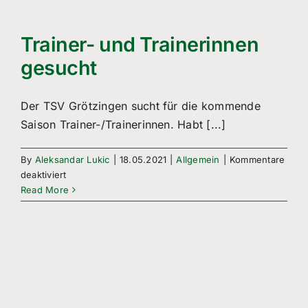
Freizeitsport
Boule
Trainer- und Trainerinnen
gesucht
Leichtathletik
Der TSV Grötzingen sucht für die kommende
Breitensport
Saison Trainer-/Trainerinnen. Habt [...]
Über Uns
By
Aleksandar Lukic
|
18.05.2021
|
Allgemein
|
Kommentare
für
deaktiviert
Mitgliedschaft
Trainer-
Read More
und
Trainerinnen
gesucht