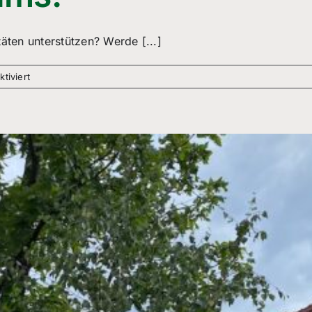
äten unterstützen? Werde [...]
für
tiviert
Werde
Teil
des
Teams!