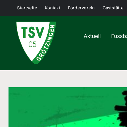
Skip
Startseite
Kontakt
Förderverein
Gaststätte
to
content
Aktuell
Fussba