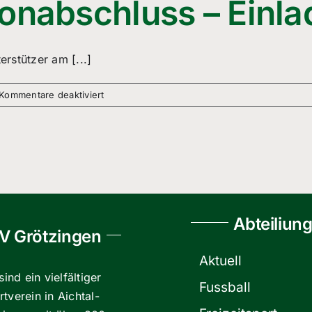
sonabschluss – Einla
rstützer am [...]
für
Kommentare deaktiviert
Feier
Fussball
Saisonabschluss
–
Einladung
aller
Fans!
Abteiliun
V Grötzingen
Aktuell
sind ein vielfältiger
Fussball
tverein in Aichtal-