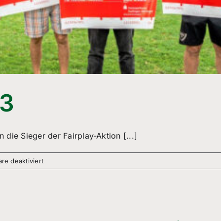
23
die Sieger der Fairplay-Aktion [...]
für
e deaktiviert
Fair
Play
Preis
2023