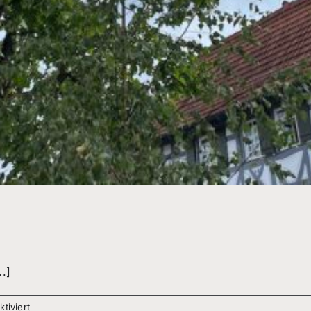
.]
für
tiviert