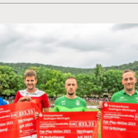
Städlesfest
2023