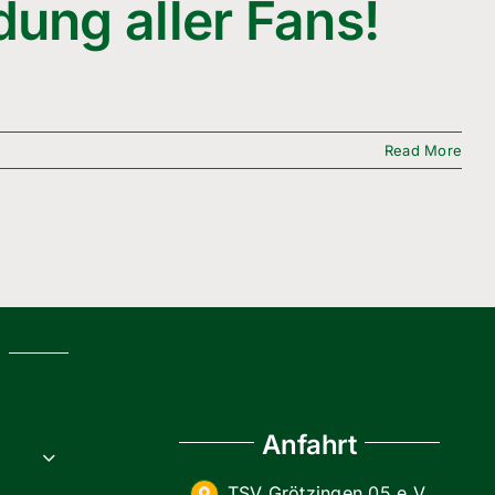
dung aller Fans!
Read More
g
Anfahrt
TSV Grötzingen 05 e.V.