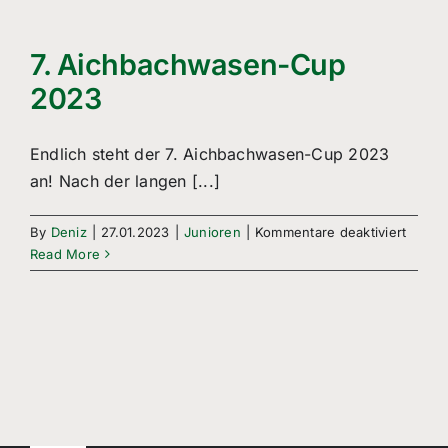
Freizeitsport
Boule
7. Aichbachwasen-Cup
2023
Leichtathletik
Endlich steht der 7. Aichbachwasen-Cup 2023
Breitensport
an! Nach der langen [...]
Über Uns
für
By
Deniz
|
27.01.2023
|
Junioren
|
Kommentare deaktiviert
7.
Read More
Mitgliedschaft
Aichb
Cup
2023