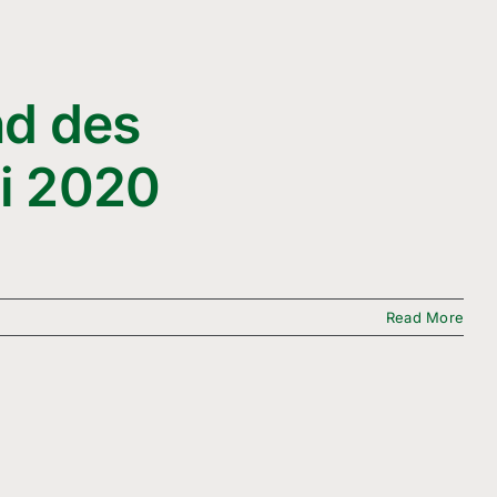
nd des
li 2020
Read More