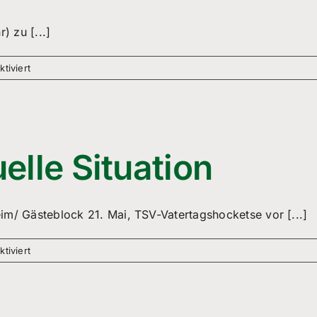
Sport
ab
) zu [...]
1.
Juli
für
tiviert
2020
BDS
Aichtal
informiert
lle Situation
im/ Gästeblock 21. Mai, TSV-Vatertagshocketse vor [...]
für
tiviert
++UPDATE++
Aktuelle
Situation