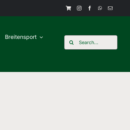
Breitensport
Search
for: