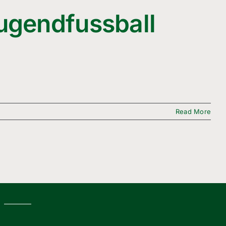
Jugendfussball
Read More
g