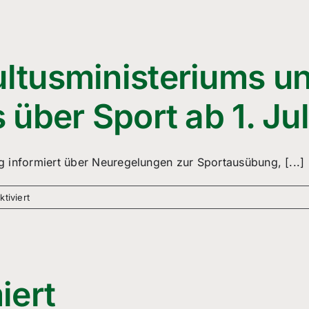
für
Zuschauer
bei
Heimspielen
ltusministeriums u
 über Sport ab 1. Ju
 informiert über Neuregelungen zur Sportausübung, [...]
für
tiviert
Verordnung
des
Kultusministeriums
und
des
iert
Sozialministeriums
über