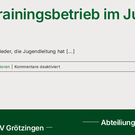
rainingsbetrieb im 
eder, die Jugendleitung hat [...]
für
ioren
|
Kommentare deaktiviert
Spielbetrieb
und
Trainingsbetrieb
im
Jugendfussball
eingestellt
Abteiliun
V Grötzingen