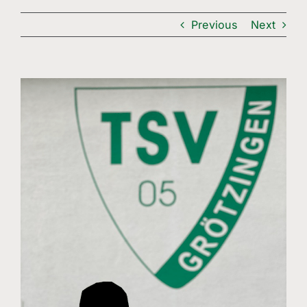
Freizeitsport
Previous
Next
Boule
Leichtathletik
View
Larger
Breitensport
Image
Über Uns
Mitgliedschaft