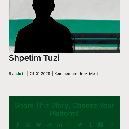
Shpetim Tuzi
für
By
admin
|
24.01.2026
|
Kommentare deaktiviert
Shpetim
Tuzi
Share This Story, Choose Your
Platform!
Facebook
X
Bluesky
Reddit
LinkedIn
WhatsApp
Telegram
Tumblr
Xing
Email