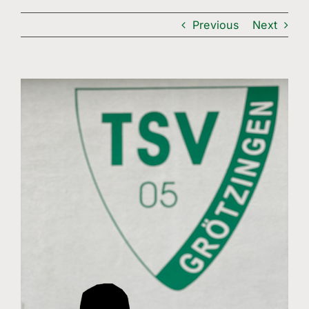
Freizeitsport
Previous
Next
Boule
Leichtathletik
View
Larger
Breitensport
Image
Über Uns
Mitgliedschaft