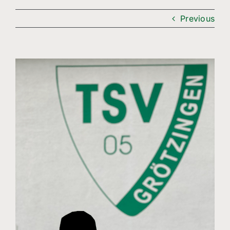
Freizeitsport
Previous
Boule
Leichtathletik
View
Larger
Breitensport
Image
Über Uns
Mitgliedschaft