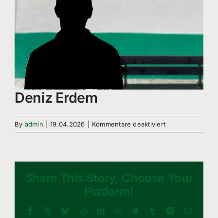
Deniz Erdem
für
By
admin
|
19.04.2026
|
Kommentare deaktiviert
Deniz
Erdem
Share This Story, Choose Your
Platform!
Facebook
X
Bluesky
Reddit
LinkedIn
WhatsApp
Telegram
Tumblr
Xing
Email