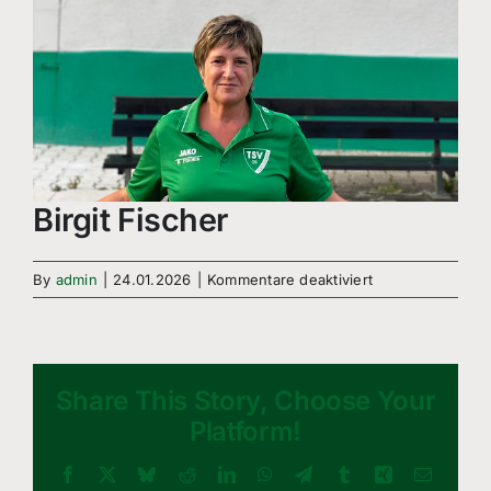
Birgit Fischer
für
By
admin
|
24.01.2026
|
Kommentare deaktiviert
Birgit
Fischer
Share This Story, Choose Your
Platform!
Facebook
X
Bluesky
Reddit
LinkedIn
WhatsApp
Telegram
Tumblr
Xing
Email