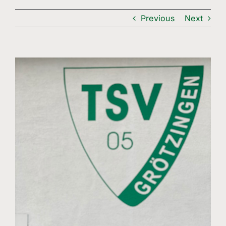
Freizeitsport
Previous
Next
Boule
Leichtathletik
View
Larger
Breitensport
Image
Über Uns
Mitgliedschaft