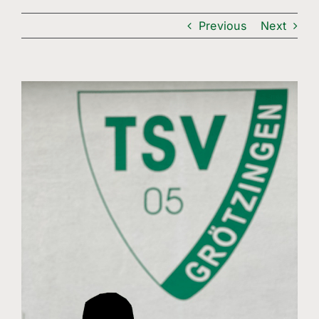
Freizeitsport
Previous
Next
Boule
Leichtathletik
View
Larger
Breitensport
Image
Über Uns
Mitgliedschaft