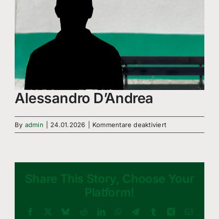
Alessandro D’Andrea
für
By
admin
|
24.01.2026
|
Kommentare deaktiviert
Alessandro
D’Andrea
Share This Story, Choose Your
Platform!
Facebook
X
Bluesky
Reddit
LinkedIn
WhatsApp
Telegram
Tumblr
Xing
Email