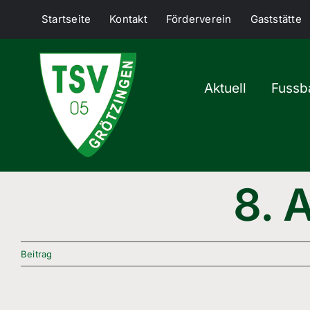
Skip
Startseite
Kontakt
Förderverein
Gaststätte
to
content
Aktuell
Fussba
8. 
Beitrag