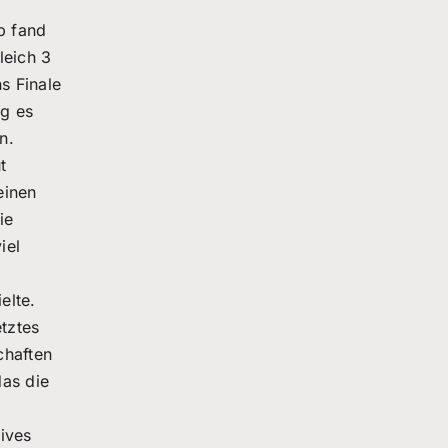
p fand
leich 3
s Finale
ng es
n.
t
einen
ie
iel
elte.
etztes
chaften
das die
tives