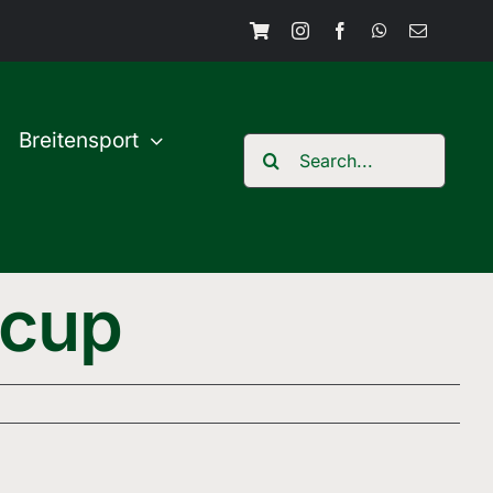
Breitensport
Search
for:
ncup