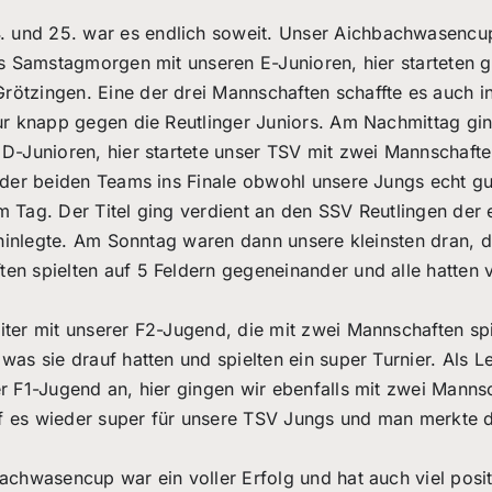
und 25. war es endlich soweit. Unser Aichbachwasencu
es Samstagmorgen mit unseren E-Junioren, hier starteten g
ötzingen. Eine der drei Mannschaften schaffte es auch in
nur knapp gegen die Reutlinger Juniors. Am Nachmittag gi
 D-Junioren, hier startete unser TSV mit zwei Mannschafte
s der beiden Teams ins Finale obwohl unsere Jungs echt gu
m Tag. Der Titel ging verdient an den SSV Reutlingen der 
t hinlegte. Am Sonntag waren dann unsere kleinsten dran, d
en spielten auf 5 Feldern gegeneinander und alle hatten v
iter mit unserer F2-Jugend, die mit zwei Mannschaften spi
was sie drauf hatten und spielten ein super Turnier. Als L
er F1-Jugend an, hier gingen wir ebenfalls mit zwei Manns
lief es wieder super für unsere TSV Jungs und man merkte 
achwasencup war ein voller Erfolg und hat auch viel posi