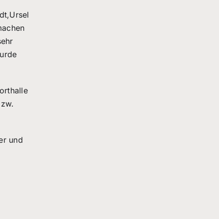
dt,Ursel
machen
sehr
wurde
orthalle
bzw.
er und