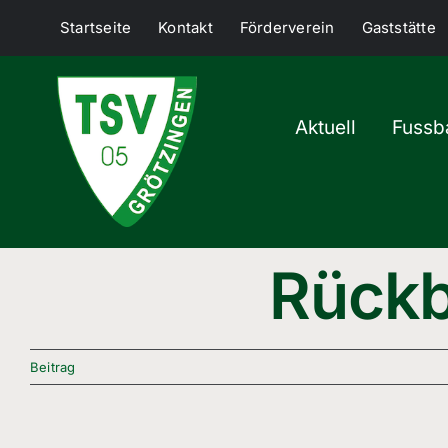
Skip
Startseite
Kontakt
Förderverein
Gaststätte
to
content
Aktuell
Fussba
Rückb
Beitrag