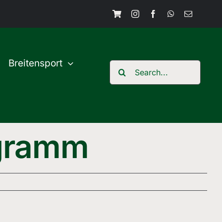
Breitensport
Search
for:
ogramm