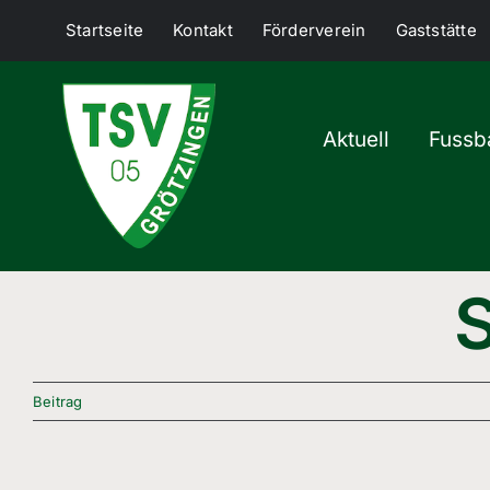
Skip
Startseite
Kontakt
Förderverein
Gaststätte
to
content
Aktuell
Fussba
S
Beitrag