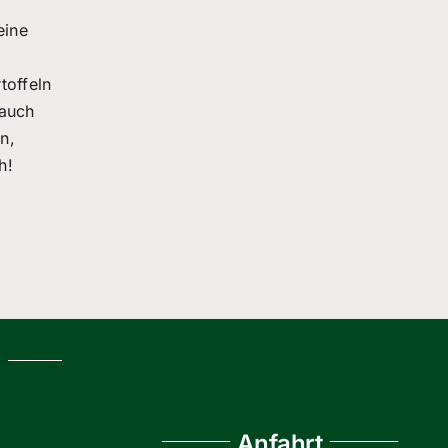
eine
toffeln
 auch
n,
h!
g
Anfahrt