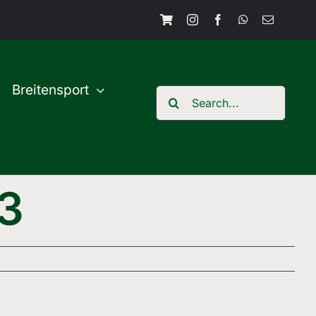
Breitensport
Search
for:
23