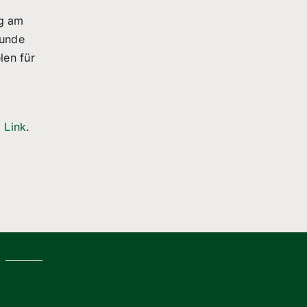
ng am
runde
len für
m
Link
.
g