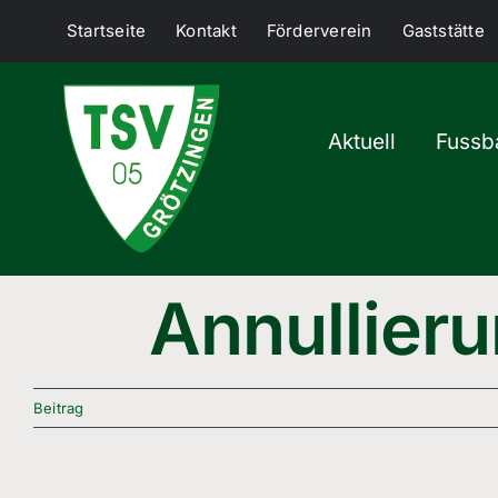
Skip
Startseite
Kontakt
Förderverein
Gaststätte
to
content
Aktuell
Fussba
Annullier
Beitrag