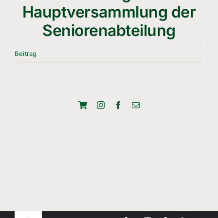
Freizeitsport
Hauptversammlung der
Seniorenabteilung
Boule
Leichtathletik
Beitrag
Breitensport
Über Uns
Mitgliedschaft