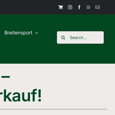
Breitensport
Search
for:
 –
kauf!