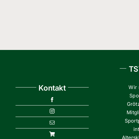
TS
Kontakt
Wir 
Spor
Gröt
Mitg
Sport
in
Alters