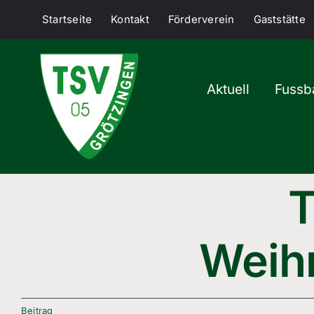
Skip
Startseite
Kontakt
Förderverein
Gaststätte
to
content
Aktuell
Fussba
T
Weih
Beitrag