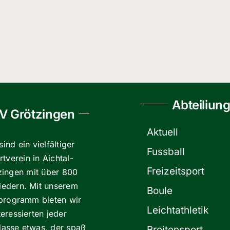
Abteiliun
V Grötzingen
Aktuell
sind ein vielfältiger
Fussball
tverein in Aichtal-
Freizeitsport
zingen mit über 800
liedern. Mit unserem
Boule
programm bieten wir
Leichtathletik
teressierten jeder
klasse etwas, der spaß
Breitensport