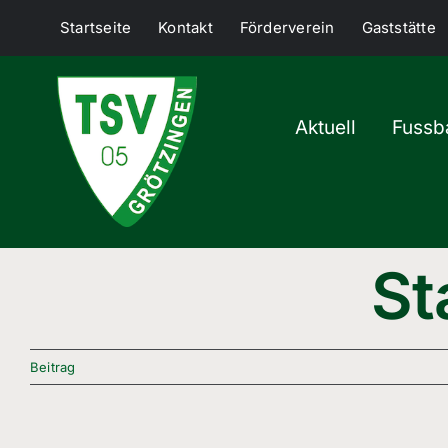
Skip
Startseite
Kontakt
Förderverein
Gaststätte
to
content
Aktuell
Fussba
St
Beitrag