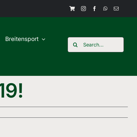
Breitensport
Search
for:
19!