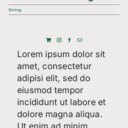
Freizeitsport
Beitrag
Boule
Leichtathletik
Breitensport
Lorem ipsum dolor sit
Über Uns
amet, consectetur
Mitgliedschaft
adipisi elit, sed do
eiusmod tempor
incididunt ut labore et
dolore magna aliqua.
Ut enim ad minim